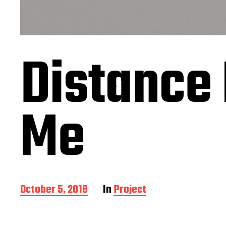
Distance
Me
P
October 5, 2018
In
Project
o
s
t